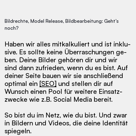
Bildrechte, Model Release, Bildbearbeitung: Geht’s
noch?
Ha­ben wir al­les mit­kal­ku­liert und ist in­klu­
sive. Es soll­te kei­ne Über­ra­schun­gen ge­
ben. Dei­ne Bil­der ge­hö­ren dir und wir
sind dann zu­frie­den, wenn du es bist. Auf
dei­ner Sei­te bau­en wir sie an­schlie­ßend
op­ti­mal ein
[SEO]
und stel­len dir auf
Wunsch ei­nen Pool für wei­te­re Ein­satz­
zwe­cke wie z.B. So­ci­al Me­dia be­reit.
So bist du im Netz, wie du bist. Und zwar
in Bil­dern und Vi­deos, die dei­ne Iden­tität
spie­geln.