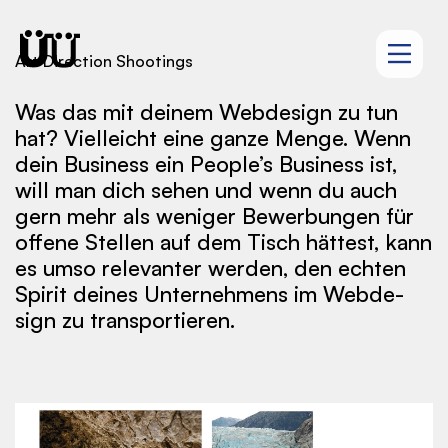
Art Direction Shootings
Was das mit dei­nem Web­de­sign zu tun
hat? Viel­leicht ei­ne gan­ze Men­ge. Wenn
dein Bu­si­ness ein Peo­ple’s Bu­si­ness ist,
will man dich se­hen und wenn du auch
gern mehr als we­ni­ger Be­wer­bun­gen für
of­fe­ne Stel­len auf dem Tisch hät­test, kann
es umso re­le­van­ter wer­den, den ech­ten
Spi­rit dei­nes Un­ter­neh­mens im Web­de­
sign zu trans­por­tie­ren.