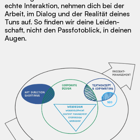
ech­te In­ter­ak­tion, neh­men dich bei der
Ar­beit, im Dia­log und der Re­a­li­tät dei­nes
Tuns auf. So fin­den wir dei­ne Lei­den­
schaft, nicht den Pass­fo­to­blick, in dei­nen
Au­gen.