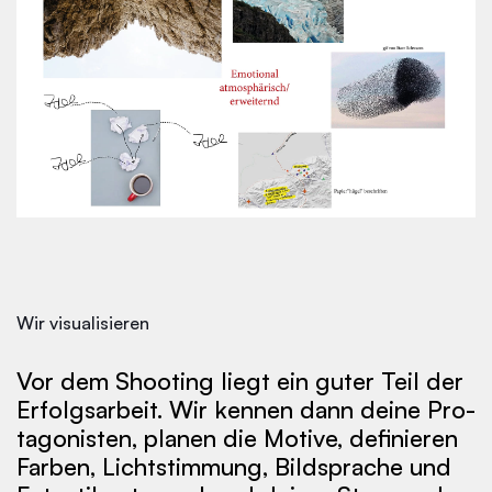
Wir visualisieren
Vor dem Shoo­ting liegt ein gu­ter Teil der
Er­folgs­ar­beit. Wir ken­nen dann dei­ne Pro­
ta­go­nis­ten, pla­nen die Mo­ti­ve, de­fi­nie­ren
Far­ben, Licht­stim­mung, Bild­spra­che und