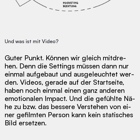
Und was ist mit Video?
Gu­ter Punkt. Kön­nen wir gleich mit­dre­
hen. Denn die Set­tings müs­sen dann nur
ein­mal auf­ge­baut und aus­ge­leuch­tet wer­
den. Vi­deos, ge­ra­de auf der Start­sei­te,
ha­ben noch ein­mal ei­nen ganz an­de­ren
emo­tio­na­len Im­pact. Und die ge­fühl­te Nä­
he zu bzw. das bes­se­re Ver­ste­hen von ei­
ner ge­film­ten Per­son kann kein sta­ti­sches
Bild er­set­zen.