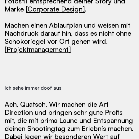
Fo­to­stil ent­spre­chend dei­ner Sto­ry und
Mar­ke
[Corporate Design]
.
Ma­chen ei­nen Ab­lauf­plan und wei­sen mit
Nach­druck dar­auf hin, dass es nicht oh­ne
Scho­ko­rie­gel vor Ort ge­hen wird.
[Projektmanagement]
Ich sehe immer doof aus
Ach, Quatsch. Wir machen die Art
Direction und brin­gen sehr gu­te Pro­fis
mit, die mit pri­ma Lau­ne und Ent­span­nung
dei­nen Shoo­ting­tag zum Er­leb­nis ma­chen.
Da­bei le­gen wir be­son­de­ren Wert auf